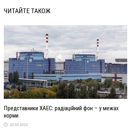
b
gr
er
p
o
a
y
ЧИТАЙТЕ ТАКОЖ
o
m
Li
k
n
k
Представники ХАЕС: радіаційний фон – у межах
норми
20.03.2023