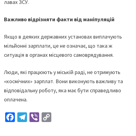
лавах ЗСУ.
Важливо відрізняти факти від маніпуляцій
Якщо в деяких державних установах виплачують
мільйонні зарплати, це не означає, що така ж
ситуація в органах місцевого самоврядування.
Люди, які працюють у міській раді, не отримують
«космічних» зарплат. Вони виконують важливу та
відповідальну роботу, яка має бути справедливо
оплачена.
Fa
Te
Vi
C
ce
le
b
o