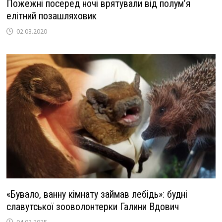
Пожежні посеред ночі врятували від полум’я
елітний позашляховик
02.03.2020
«Бувало, ванну кімнату займав лебідь»: будні
славутської зооволонтерки Галини Вдович