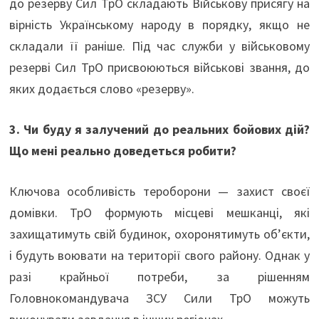
до резерву Сил ТрО складають Військову присягу на
вірність Українському народу в порядку, якщо не
складали її раніше. Під час служби у військовому
резерві Сил ТрО присвоюються військові звання, до
яких додається слово «резерву».
3. Чи буду я залучений до реальних бойових дій?
Що мені реально доведеться робити?
Ключова особливість тероборони — захист своєї
домівки. ТрО формують місцеві мешканці, які
захищатимуть свій будинок, охоронятимуть об’єкти,
і будуть воювати на території свого району. Однак у
разі крайньої потреби, за рішенням
Головнокомандувача ЗСУ Сили ТрО можуть