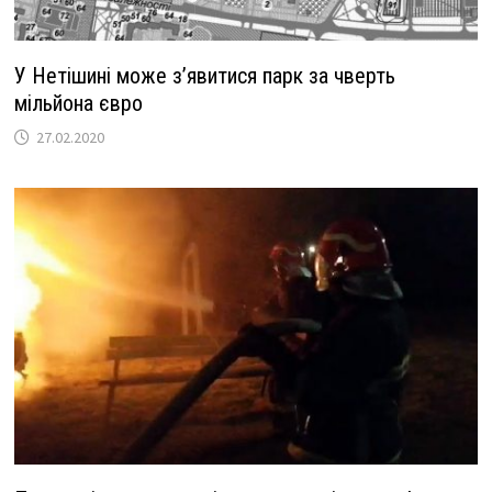
У Нетішині може з’явитися парк за чверть
мільйона євро
27.02.2020