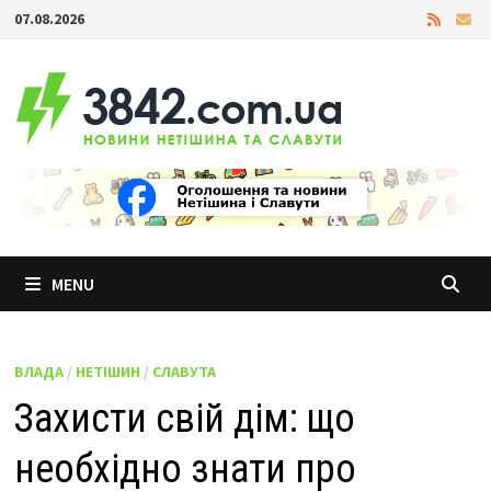
Skip
07.08.2026
to
content
MENU
ВЛАДА
/
НЕТІШИН
/
СЛАВУТА
Захисти свій дім: що
необхідно знати про