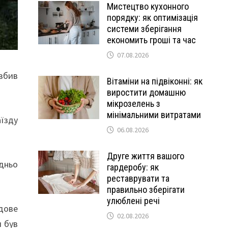
Мистецтво кухонного
порядку: як оптимізація
системи зберігання
економить гроші та час
07.08.2026
 збив
Вітаміни на підвіконні: як
виростити домашню
мікрозелень з
мінімальними витратами
аїзду
06.08.2026
Друге життя вашого
дньо
гардеробу: як
реставрувати та
правильно зберігати
улюблені речі
дове
02.08.2026
я був