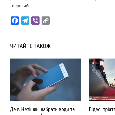
тверезий.
Fa
Te
Vi
C
ce
le
b
o
b
gr
er
p
o
a
y
ЧИТАЙТЕ ТАКОЖ
o
m
Li
k
n
k
Де в Нетішині набрати води та
Відео: тріа