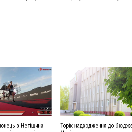
тлонець з Нетішина
Торік надходження до бюдж