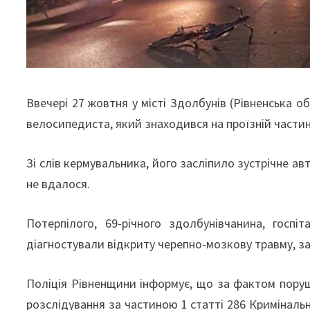
Ввечері 27 жовтня у місті Здолбунів (Рівненська о
велосипедиста, який знаходився на проїзній частин
Зі слів кермувальника, його засліпило зустрічне ав
не вдалося.
Потерпілого, 69-річного здолбунівчанина, госпі
діагностували відкриту черепно-мозкову травму, за
Поліція Рівненщини інформує, що за фактом пору
розслідування за частиною 1 статті 286 Кримінальн