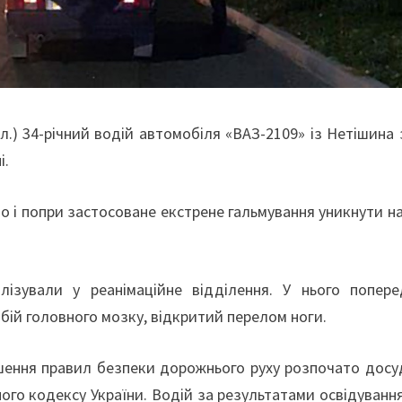
бл.) 34-річний водій автомобіля «ВАЗ-2109» із Нетішина
і.
то і попри застосоване екстрене гальмування уникнути н
талізували у реанімаційне відділення. У нього попере
бій головного мозку, відкритий перелом ноги.
шення правил безпеки дорожнього руху розпочато досу
ого кодексу України. Водій за результатами освідуванн