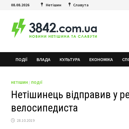
Skip
08.08.2026
Нетішин
Славута
to
content
ПОДІЇ
ВЛАДА
КУЛЬТУРА
ЕКОНОМІКА
СП
НЕТІШИН
/
ПОДІЇ
Нетішинець відправив у ре
велосипедиста
28.10.2019