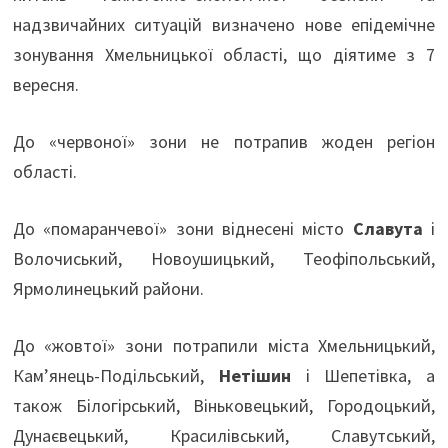
надзвичайних ситуацій визначено нове епідемічне
зонування Хмельницької області, що діятиме з 7
вересня.
До «червоної» зони не потрапив жоден регіон
області.
До «помаранчевої» зони віднесені місто
Славута
і
Волочиський, Новоушицький, Теофіпольський,
Ярмолинецький райони.
До «жовтої» зони потрапили міста Хмельницький,
Кам’янець-Подільський,
Нетішин
і Шепетівка, а
також Білогірський, Віньковецький, Городоцький,
Дунаєвецький, Красилівський, Славутський,