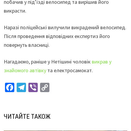
побачив у під’їзді велосипед та вирішив його
викрасти.
Наразі поліцейські вилучили викрадений велосипед.
Після проведення відповідних експертиз його
повернуть власниці.
Нагадаємо, раніше у Нетішині чоловік
викрав у
знайомого автівку
та електросамокат.
Fa
Te
Vi
C
ce
le
b
o
b
gr
er
p
o
a
y
ЧИТАЙТЕ ТАКОЖ
o
m
Li