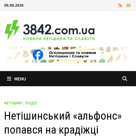
Skip
09.08.2026
to
content
MENU
НЕТІШИН
/
ПОДІЇ
Нетішинський «альфонс»
попався на крадіжці