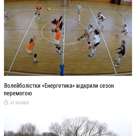
k
n
k
Волейболістки «Енергетика» відкрили сезон
перемогою
27.10.2022