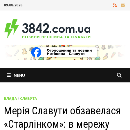
Skip
09.08.2026
to
content
MENU
ВЛАДА
/
СЛАВУТА
Мерія Славути обзавелася
«Старлінком»: в мережу