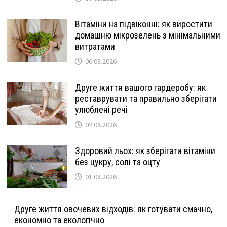
Вітаміни на підвіконні: як виростити
домашню мікрозелень з мінімальними
витратами
06.08.2026
Друге життя вашого гардеробу: як
реставрувати та правильно зберігати
улюблені речі
02.08.2026
Здоровий льох: як зберігати вітаміни
без цукру, солі та оцту
01.08.2026
Друге життя овочевих відходів: як готувати смачно,
економно та екологічно