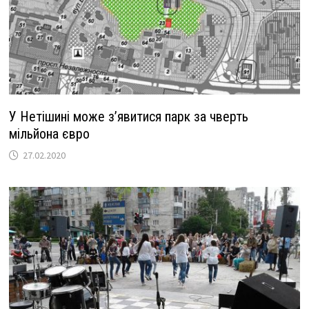
У Нетішині може з’явитися парк за чверть
мільйона євро
27.02.2020