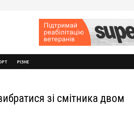
ОРТ
РІЗНЕ
ибратися зі смітника двом