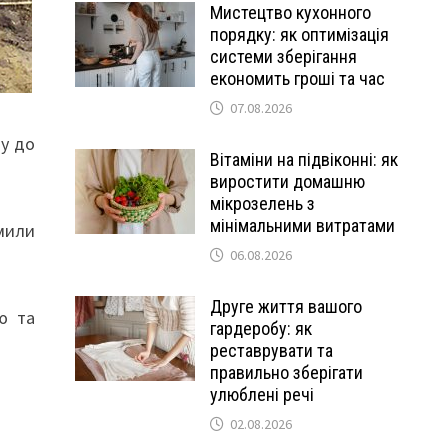
Мистецтво кухонного
порядку: як оптимізація
системи зберігання
економить гроші та час
07.08.2026
ну до
Вітаміни на підвіконні: як
виростити домашню
мікрозелень з
мінімальними витратами
омили
06.08.2026
Друге життя вашого
ю та
гардеробу: як
реставрувати та
правильно зберігати
улюблені речі
02.08.2026