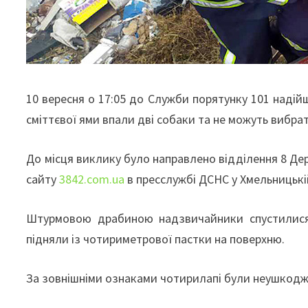
10 вересня о 17:05 до Служби порятунку 101 надій
сміттєвої ями впали дві собаки та не можуть вибра
До місця виклику було направлено відділення 8 Д
сайту
3842.com.ua
в пресслужбі ДСНС у Хмельницькі
Штурмовою драбиною надзвичайники спустилися
підняли із чотириметрової пастки на поверхню.
За зовнішніми ознаками чотирилапі були неушкодже