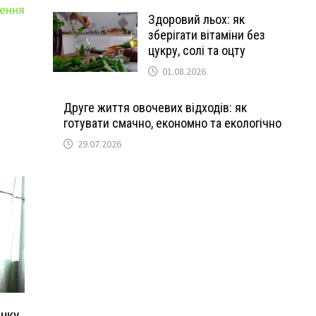
ення
Здоровий льох: як
зберігати вітаміни без
цукру, солі та оцту
01.08.2026
Друге життя овочевих відходів: як
готувати смачно, економно та екологічно
29.07.2026
енку