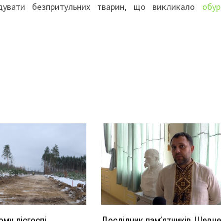
одувати безпритульних тварин, що викликало
обур
ому лісгоспі
Дослідник пам’ятників Шевч