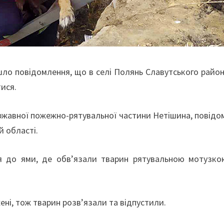
шло повідомлення, що в селі Полянь Славутського райо
тися.
ержавної пожежно-рятувальної частини Нетішина, повід
й області.
 до ями, де обв’язали тварин рятувальною мотузко
ні, тож тварин розв’язали та відпустили.