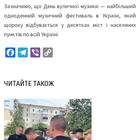
Зазначимо, що День вуличної музики — найбільший
одноденний музичний фестиваль в Україні, який
щороку відбувається у десятках міст і населених
пунктів по всій Україні.
Fa
Te
Vi
C
ce
le
b
o
b
gr
er
p
o
a
y
ЧИТАЙТЕ ТАКОЖ
o
m
Li
k
n
k