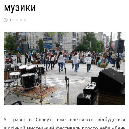
музики
15.03.2020
У травні в Славуті вже вчетверте відбудеться
щорічний мистецький фестиваль просто неба «День