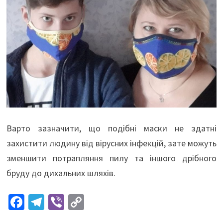
Варто зазначити, що подібні маски не здатні
захистити людину від вірусних інфекцій, зате можуть
зменшити потрапляння пилу та іншого дрібного
бруду до дихальних шляхів.
Fa
Te
Vi
C
ce
le
b
o