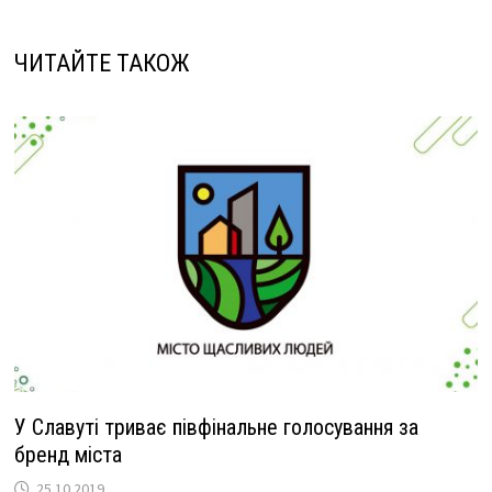
b
gr
er
p
o
a
y
ЧИТАЙТЕ ТАКОЖ
o
m
Li
k
n
k
У Славуті триває півфінальне голосування за
бренд міста
25.10.2019