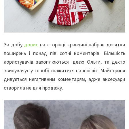
За добу
допис
на сторінці кравчині набрав десятки
поширень і понад пів сотні коментарів. Більшість
користувачів захоплюються ідеєю Ольги, та дехто
звинувачує у спробі «нажитися на кіпіші». Майстриня
дивується негативним коментарям, адже аксесуари
створила не для продажу.