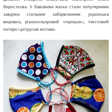
Виросткова. Її бавовняні маски стали популярними
завдяки стильним забарвленням: українська
вишивка, різнокольоровий «горошок», текстовий
патерн і цитрусові мотиви.