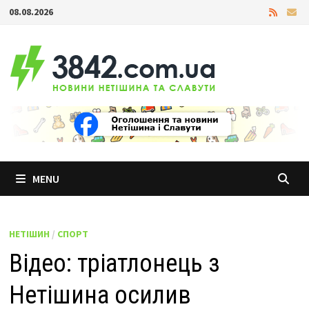
Skip
08.08.2026
to
content
MENU
НЕТІШИН
/
СПОРТ
Відео: тріатлонець з
Нетішина осилив