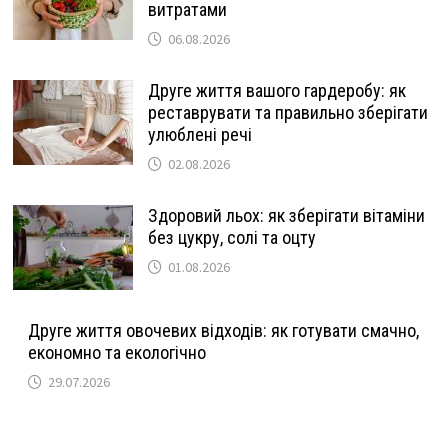
витратами
06.08.2026
Друге життя вашого гардеробу: як
реставрувати та правильно зберігати
улюблені речі
02.08.2026
Здоровий льох: як зберігати вітаміни
без цукру, солі та оцту
01.08.2026
Друге життя овочевих відходів: як готувати смачно,
економно та екологічно
29.07.2026