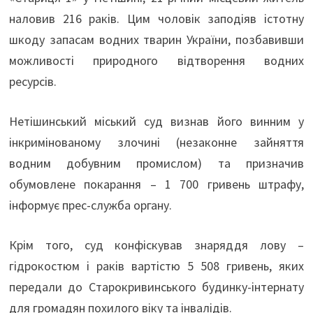
наловив 216 раків. Цим чоловік заподіяв істотну
шкоду запасам водних тварин України, позбавивши
можливості природного відтворення водних
ресурсів.
Нетішинський міський суд визнав його винним у
інкримінованому злочині (незаконне зайняття
водним добувним промислом) та призначив
обумовлене покарання – 1 700 гривень штрафу,
інформує прес-служба органу.
Крім того, суд конфіскував знаряддя лову –
гідрокостюм і раків вартістю 5 508 гривень, яких
передали до Старокривинського будинку-інтернату
для громадян похилого віку та інвалідів.