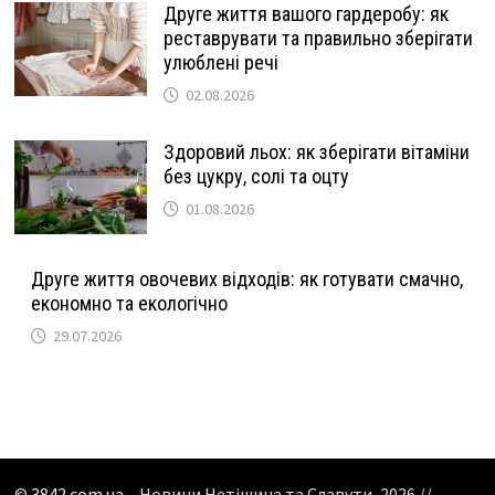
Друге життя вашого гардеробу: як
реставрувати та правильно зберігати
улюблені речі
02.08.2026
Здоровий льох: як зберігати вітаміни
без цукру, солі та оцту
01.08.2026
Друге життя овочевих відходів: як готувати смачно,
економно та екологічно
29.07.2026
©
3842.com.ua
– Новини Нетішина та Славути, 2026 //