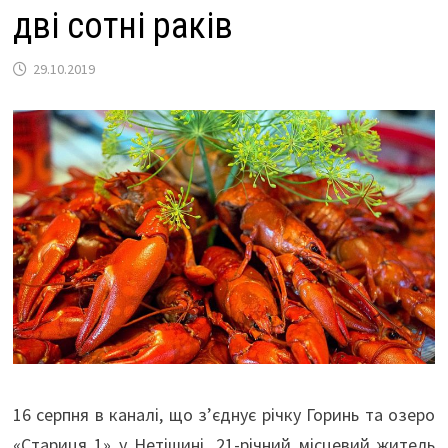
дві сотні раків
29.10.2019
16 серпня в каналі, що з’єднує річку Горинь та озеро
«Стариця 1» у Нетішині, 21-річний місцевий житель