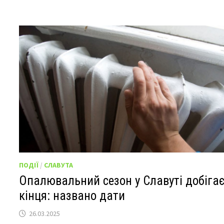
ПОДІЇ
/
СЛАВУТА
Опалювальний сезон у Славуті добіга
кінця: названо дати
26.03.2025