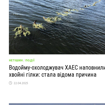
НЕТІШИН
/
ПОДІЇ
Водойму-охолоджувач ХАЕС наповнил
хвойні гілки: стала відома причина
22.04.2025