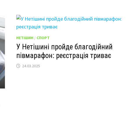
НЕТІШИН
/
СПОРТ
У Нетішині пройде благодійний
півмарафон: реєстрація триває
24.03.2025
є